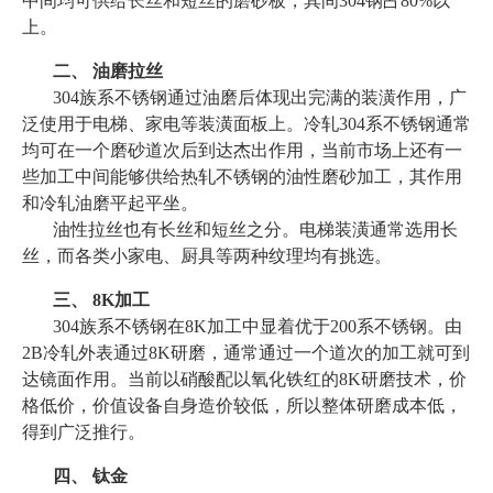
中间均可供给长丝和短丝的磨砂板，其间304钢占80%以
上。
二、 油磨拉丝
304族系不锈钢通过油磨后体现出完满的装潢作用，广
泛使用于电梯、家电等装潢面板上。冷轧304系不锈钢通常
均可在一个磨砂道次后到达杰出作用，当前市场上还有一
些加工中间能够供给热轧不锈钢的油性磨砂加工，其作用
和冷轧油磨平起平坐。
油性拉丝也有长丝和短丝之分。电梯装潢通常选用长
丝，而各类小家电、厨具等两种纹理均有挑选。
三、 8K加工
304族系不锈钢在8K加工中显着优于200系不锈钢。由
2B冷轧外表通过8K研磨，通常通过一个道次的加工就可到
达镜面作用。当前以硝酸配以氧化铁红的8K研磨技术，价
格低价，价值设备自身造价较低，所以整体研磨成本低，
得到广泛推行。
四、 钛金